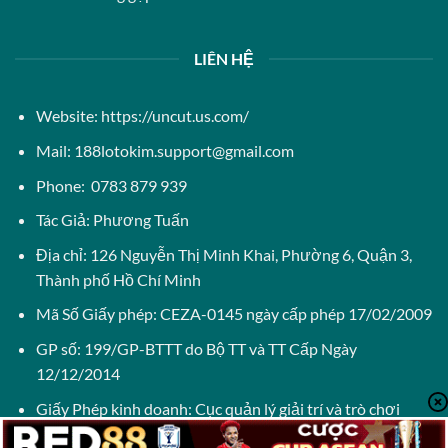
LIÊN HỆ
Website:
https://uncut.us.com/
Mail:
188lotokim.support@gmail.com
Phone: 0783 879 939
Tác Giả: Phương Tuấn
Địa chỉ: 126 Nguyễn Thị Minh Khai, Phường 6, Quận 3,
Thành phố Hồ Chí Minh
Mã Số Giấy phép: CEZA-0145 ngày cấp phép 17/02/2009
GP số: 199/GP-BTTT do Bộ TT và TT Cấp Ngày
12/12/2014
Giấy Phép kinh doanh: Cục quản lý giải trí và trò chơi
Philippines (PAGCOR)