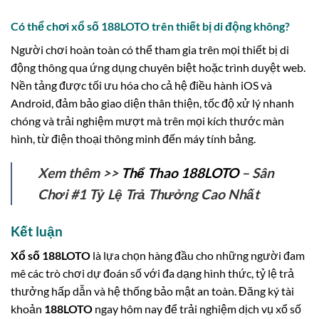
Có thể chơi xổ số 188LOTO trên thiết bị di động không?
Người chơi hoàn toàn có thể tham gia trên mọi thiết bị di
động thông qua ứng dụng chuyên biệt hoặc trình duyệt web.
Nền tảng được tối ưu hóa cho cả hệ điều hành iOS và
Android, đảm bảo giao diện thân thiện, tốc độ xử lý nhanh
chóng và trải nghiệm mượt mà trên mọi kích thước màn
hình, từ điện thoại thông minh đến máy tính bảng.
Xem thêm >>
Thể Thao 188LOTO
– Sân
Chơi #1 Tỷ Lệ Trả Thưởng Cao Nhất
Kết luận
Xổ số 188LOTO
là lựa chọn hàng đầu cho những người đam
mê các trò chơi dự đoán số với đa dạng hình thức, tỷ lệ trả
thưởng hấp dẫn và hệ thống bảo mật an toàn. Đăng ký tài
khoản
188LOTO
ngay hôm nay để trải nghiệm dịch vụ xổ số