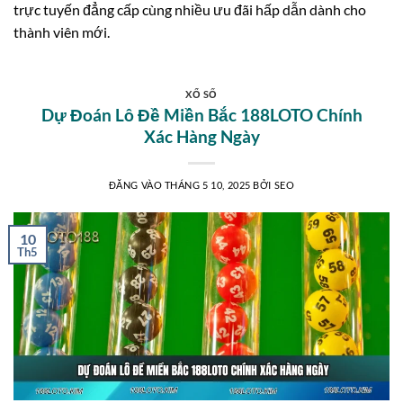
trực tuyến đẳng cấp cùng nhiều ưu đãi hấp dẫn dành cho
thành viên mới.
XỔ SỐ
Dự Đoán Lô Đề Miền Bắc 188LOTO Chính
Xác Hàng Ngày
ĐĂNG VÀO
THÁNG 5 10, 2025
BỞI
SEO
10
Th5