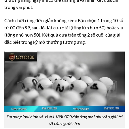
trong vài phút.
Cách chơi cũng đơn giản không kém: Bạn chọn 1 trong 10 số
từ 00 đến 99, sau đó đặt cược tài (tổng lớn hơn 50) hoặc xỉu
(tổng nhỏ hơn 50). Kết quả dựa trên tổng 2 số cuối của giải
đặc biệt trong kỳ mở thưởng tương ứng.
Đa dạng loại hình xổ số tại 188LOTO đáp ứng mọi nhu cầu giải trí
số của người chơi