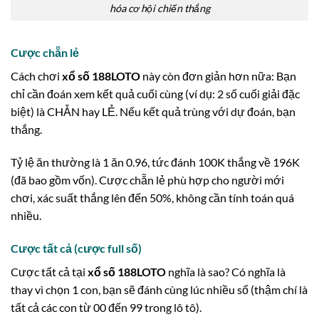
hóa cơ hội chiến thắng
Cược chẵn lẻ
Cách chơi
xổ số 188LOTO
này còn đơn giản hơn nữa: Bạn
chỉ cần đoán xem kết quả cuối cùng (ví dụ: 2 số cuối giải đặc
biệt) là CHẴN hay LẺ. Nếu kết quả trùng với dự đoán, bạn
thắng.
Tỷ lệ ăn thường là 1 ăn 0.96, tức đánh 100K thắng về 196K
(đã bao gồm vốn). Cược chẵn lẻ phù hợp cho người mới
chơi, xác suất thắng lên đến 50%, không cần tính toán quá
nhiều.
Cược tất cả (cược full số)
Cược tất cả tại
xổ số 188LOTO
nghĩa là sao? Có nghĩa là
thay vì chọn 1 con, bạn sẽ đánh cùng lúc nhiều số (thậm chí là
tất cả các con từ 00 đến 99 trong lô tô).