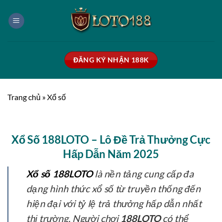
Bỏ
qua
nội
dung
ĐĂNG KÝ NHẬN 188K
Trang chủ
»
Xổ số
Xổ Số 188LOTO – Lô Đề Trả Thưởng Cực
Hấp Dẫn Năm 2025
Xổ số 188LOTO
là nền tảng cung cấp đa
dạng hình thức xổ số từ truyền thống đến
hiện đại với tỷ lệ trả thưởng hấp dẫn nhất
thị trường. Người chơi
188LOTO
có thể