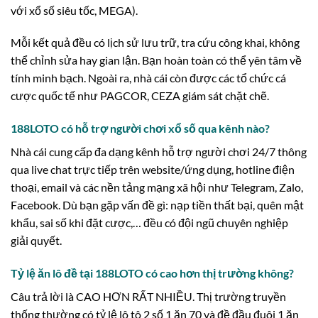
với xổ số siêu tốc, MEGA).
Mỗi kết quả đều có lịch sử lưu trữ, tra cứu công khai, không
thể chỉnh sửa hay gian lận. Bạn hoàn toàn có thể yên tâm về
tính minh bạch. Ngoài ra, nhà cái còn được các tổ chức cá
cược quốc tế như PAGCOR, CEZA giám sát chặt chẽ.
188LOTO có hỗ trợ người chơi xổ số qua kênh nào?
Nhà cái cung cấp đa dạng kênh hỗ trợ người chơi 24/7 thông
qua live chat trực tiếp trên website/ứng dụng, hotline điện
thoại, email và các nền tảng mạng xã hội như Telegram, Zalo,
Facebook. Dù bạn gặp vấn đề gì: nạp tiền thất bại, quên mật
khẩu, sai số khi đặt cược,… đều có đội ngũ chuyên nghiệp
giải quyết.
Tỷ lệ ăn lô đề tại 188LOTO có cao hơn thị trường không?
Câu trả lời là CAO HƠN RẤT NHIỀU. Thị trường truyền
thống thường có tỷ lệ lô tô 2 số 1 ăn 70 và đề đầu đuôi 1 ăn