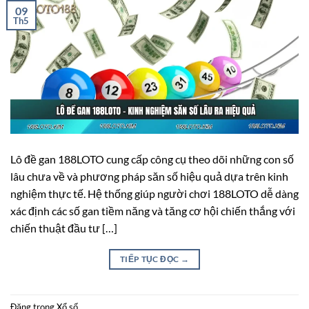
09
Th5
Lô đề gan 188LOTO cung cấp công cụ theo dõi những con số
lâu chưa về và phương pháp săn số hiệu quả dựa trên kinh
nghiệm thực tế. Hệ thống giúp người chơi 188LOTO dễ dàng
xác định các số gan tiềm năng và tăng cơ hội chiến thắng với
chiến thuật đầu tư […]
TIẾP TỤC ĐỌC
→
Đăng trong
Xổ số