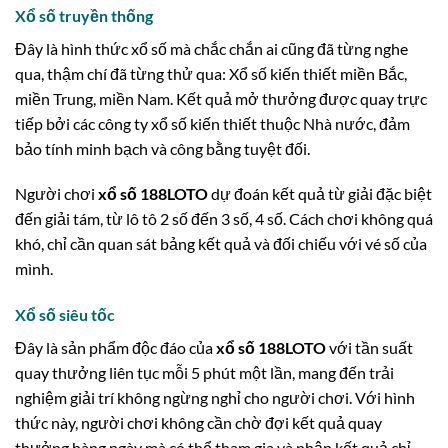
Xổ số truyền thống
Đây là hình thức xổ số mà chắc chắn ai cũng đã từng nghe
qua, thậm chí đã từng thử qua: Xổ số kiến thiết miền Bắc,
miền Trung, miền Nam. Kết quả mở thưởng được quay trực
tiếp bởi các công ty xổ số kiến thiết thuộc Nhà nước, đảm
bảo tính minh bạch và công bằng tuyệt đối.
Người chơi
xổ số 188LOTO
dự đoán kết quả từ giải đặc biệt
đến giải tám, từ lô tô 2 số đến 3 số, 4 số. Cách chơi không quá
khó, chỉ cần quan sát bảng kết quả và đối chiếu với vé số của
mình.
Xổ số siêu tốc
Đây là sản phẩm độc đáo của
xổ số 188LOTO
với tần suất
quay thưởng liên tục mỗi 5 phút một lần, mang đến trải
nghiệm giải trí không ngừng nghỉ cho người chơi. Với hình
thức này, người chơi không cần chờ đợi kết quả quay
thưởng hàng ngày mà có thể tham gia và nhận kết quả chỉ